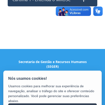
Secretaria de Gestão e Recursos Humanos
(SEGER)
Avenida Vitória, nº 2703, Vitória - ES - Horto
CEP: 29045-160 - Vitória / ES
Tel.: (27) 3636-5201 / 3636-5202
Usamos cookies para melhorar sua experiência de
navegação, analisar o tráfego do site e oferecer conteúdo
personalizado. Você pode gerenciar suas preferências
abaixo.
Portal de