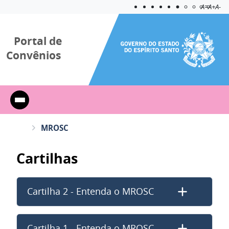
Acessibilida
Aplicar c
A=
A+
A-
Portal de
Convênios
MROSC
Cartilhas
Cartilha 2 - Entenda o MROSC
Cartilha 1 - Entenda o MROSC