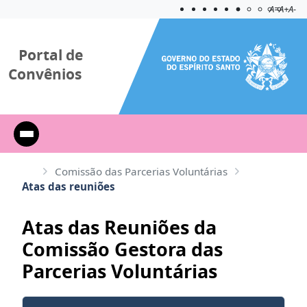
Acessibilida
Aplicar c
A=
A+
A-
Portal de
Convênios
Comissão das Parcerias Voluntárias
Atas das reuniões
Atas das Reuniões da
Comissão Gestora das
Parcerias Voluntárias