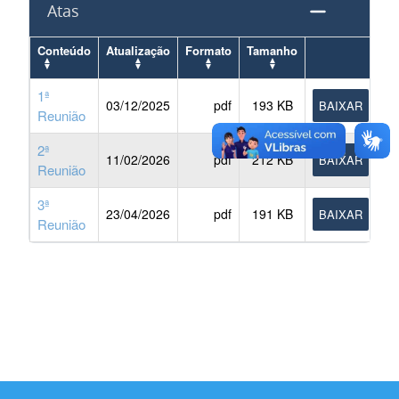
Atas
Conteúdo
Atualização
Formato
Tamanho
1ª
03/12/2025
pdf
193 KB
BAIXAR
Reunião
2ª
11/02/2026
pdf
212 KB
BAIXAR
Reunião
3ª
23/04/2026
pdf
191 KB
BAIXAR
Reunião