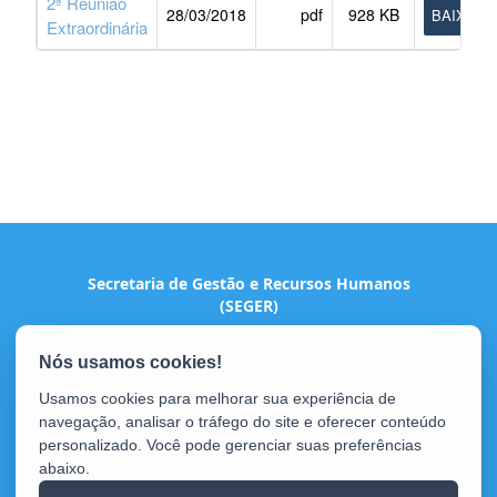
2ª Reunião
28/03/2018
pdf
928 KB
BAIXAR
Extraordinária
Secretaria de Gestão e Recursos Humanos
(SEGER)
Avenida Vitória, nº 2703, Vitória - ES - Horto
CEP: 29045-160 - Vitória / ES
Tel.: (27) 3636-5201 / 3636-5202
Usamos cookies para melhorar sua experiência de
navegação, analisar o tráfego do site e oferecer conteúdo
personalizado. Você pode gerenciar suas preferências
abaixo.
Portal de